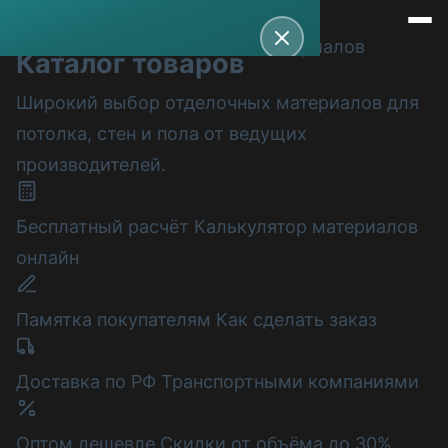
Каталог
товаров
+7 983 510-08-52
Telegram
Широкий выбор отделочных материалов для
потолка, стен и пола от ведущих
Каталог
производителей.
Покупателям
Бесплатный расчёт
Калькулятор материалов
онлайн
Полезное
Памятка покупателям
Как сделать заказ
О компании
Контакты
Доставка по РФ
Транспортными компаниями
Оптом дешевле
Скидки от объёма до 30%