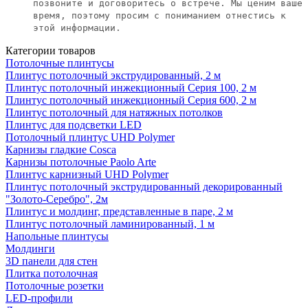
позвоните и договоритесь о встрече. Мы ценим ваше
время, поэтому просим с пониманием отнестись к
этой информации.
Категории товаров
Потолочные плинтусы
Плинтус потолочный экструдированный, 2 м
Плинтус потолочный инжекционный Серия 100, 2 м
Плинтус потолочный инжекционный Серия 600, 2 м
Плинтус потолочный для натяжных потолков
Плинтус для подсветки LED
Потолочный плинтус UHD Polymer
Карнизы гладкие Cosca
Карнизы потолочные Paolo Arte
Плинтус карнизный UHD Polymer
Плинтус потолочный экструдированный декорированный
"Золото-Серебро", 2м
Плинтус и молдинг, представленные в паре, 2 м
Плинтус потолочный ламинированный, 1 м
Напольные плинтусы
Молдинги
3D панели для стен
Плитка потолочная
Потолочные розетки
LED-профили